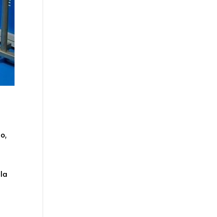
o,
 la