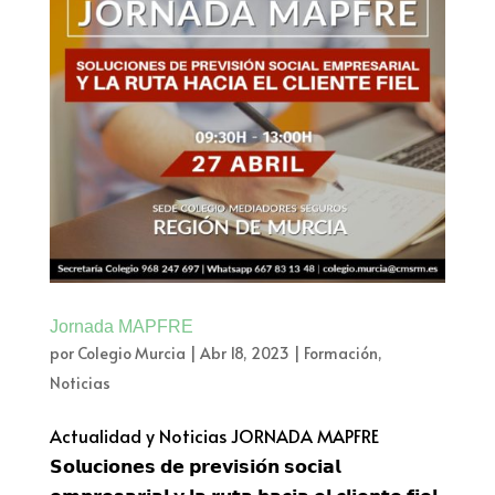
Jornada MAPFRE
por
Colegio Murcia
|
Abr 18, 2023
|
Formación
,
Noticias
Actualidad y Noticias JORNADA MAPFRE
𝗦𝗼𝗹𝘂𝗰𝗶𝗼𝗻𝗲𝘀 𝗱𝗲 𝗽𝗿𝗲𝘃𝗶𝘀𝗶𝗼́𝗻 𝘀𝗼𝗰𝗶𝗮𝗹
𝗲𝗺𝗽𝗿𝗲𝘀𝗮𝗿𝗶𝗮𝗹 𝘆 𝗹𝗮 𝗿𝘂𝘁𝗮 𝗵𝗮𝗰𝗶𝗮 𝗲𝗹 𝗰𝗹𝗶𝗲𝗻𝘁𝗲 𝗳𝗶𝗲𝗹